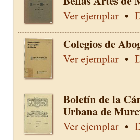
Bellas Artes de 
Ver ejemplar
•
D
Colegios de Abo
Ver ejemplar
•
D
Boletín de la Cá
Urbana de Murci
Ver ejemplar
•
D