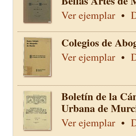
Bellas Artes de 
Ver ejemplar
•
D
Colegios de Abo
Ver ejemplar
•
D
Boletín de la Cá
Urbana de Murci
Ver ejemplar
•
D