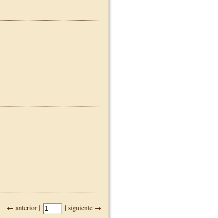
← anterior |
| siguiente →