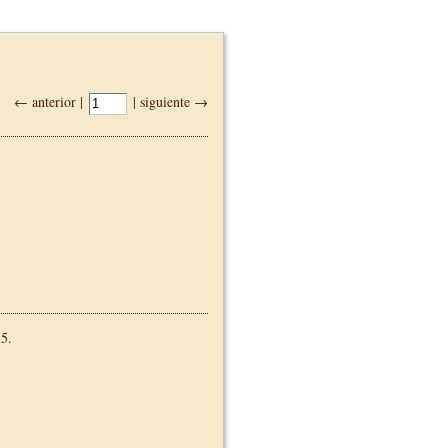
← anterior |
| siguiente →
5.