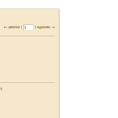
← anterior |
| siguiente →
5.