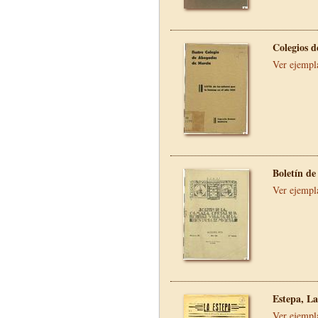
Colegios 
Ver ejempl
Boletín d
Ver ejempl
Estepa, La
Ver ejempl