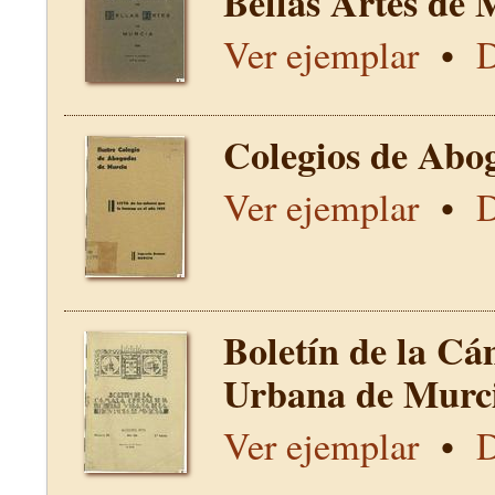
Bellas Artes de 
Ver ejemplar
•
D
Colegios de Abo
Ver ejemplar
•
D
Boletín de la Cá
Urbana de Murci
Ver ejemplar
•
D