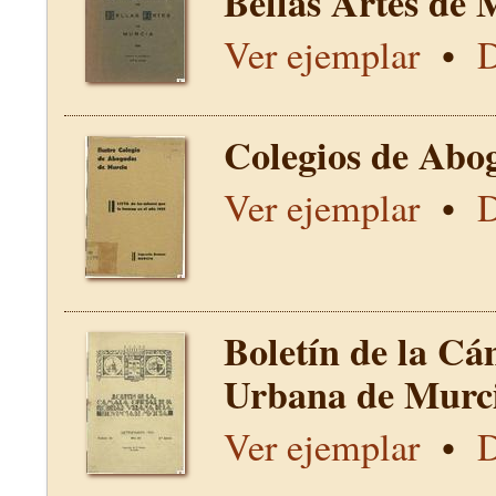
Bellas Artes de 
Ver ejemplar
•
D
Colegios de Abo
Ver ejemplar
•
D
Boletín de la Cá
Urbana de Murci
Ver ejemplar
•
D