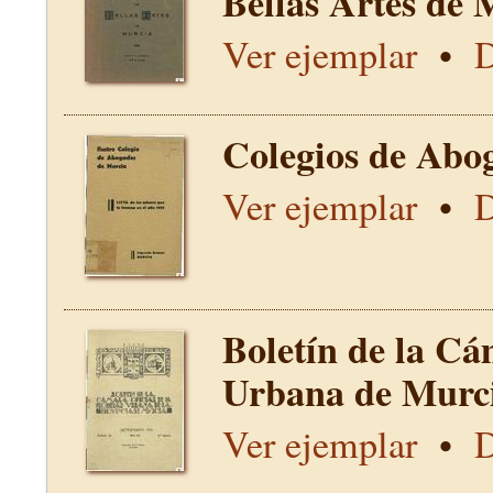
Bellas Artes de 
Ver ejemplar
•
D
Colegios de Abo
Ver ejemplar
•
D
Boletín de la Cá
Urbana de Murci
Ver ejemplar
•
D