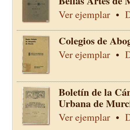
Bellas Artes de 
Ver ejemplar
•
D
Colegios de Abo
Ver ejemplar
•
D
Boletín de la Cá
Urbana de Murci
Ver ejemplar
•
D