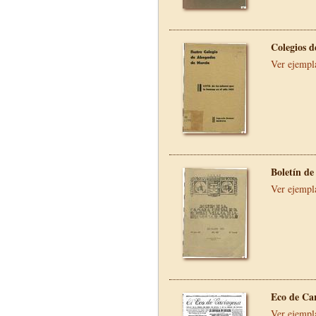
Colegios 
Ver ejempl
Boletín d
Ver ejempl
Eco de Ca
Ver ejempl