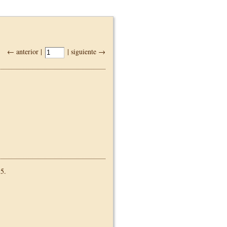
← anterior |
| siguiente →
5.