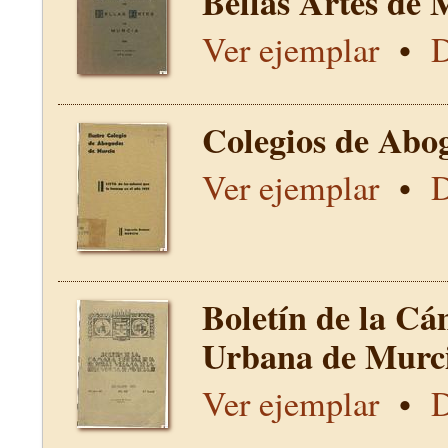
Bellas Artes de 
Ver ejemplar
•
D
Colegios de Abo
Ver ejemplar
•
D
Boletín de la Cá
Urbana de Murci
Ver ejemplar
•
D