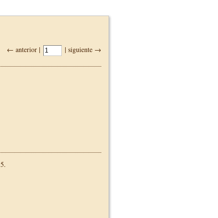
← anterior |
| siguiente →
5.