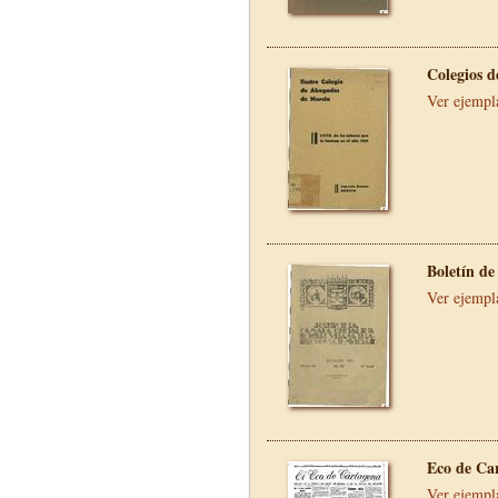
Colegios 
Ver ejempl
Boletín d
Ver ejempl
Eco de Ca
Ver ejempl