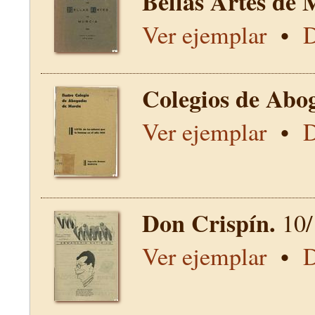
Bellas Artes de 
Ver ejemplar
•
D
Colegios de Abo
Ver ejemplar
•
D
Don Crispín.
10/
Ver ejemplar
•
D