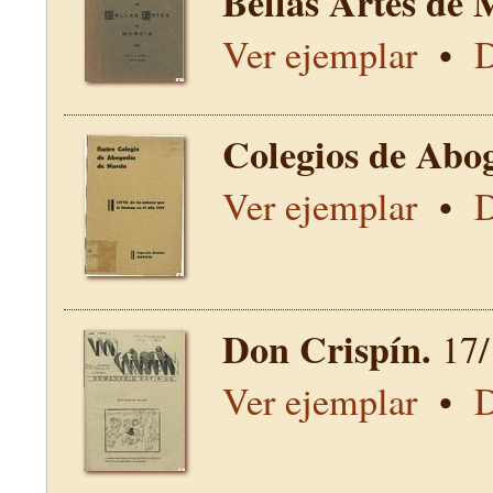
Bellas Artes de 
Ver ejemplar
•
D
Colegios de Abo
Ver ejemplar
•
D
Don Crispín.
17/
Ver ejemplar
•
D