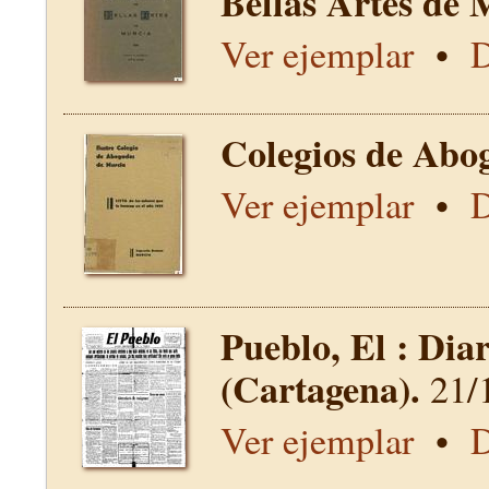
Bellas Artes de 
Ver ejemplar
•
D
Colegios de Abo
Ver ejemplar
•
D
Pueblo, El : Dia
(Cartagena).
21/
Ver ejemplar
•
D