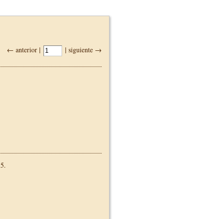
← anterior |
| siguiente →
5.