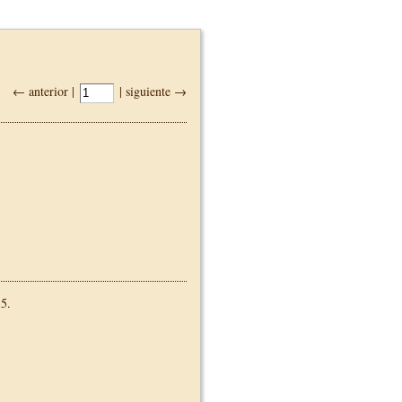
← anterior |
| siguiente →
5.