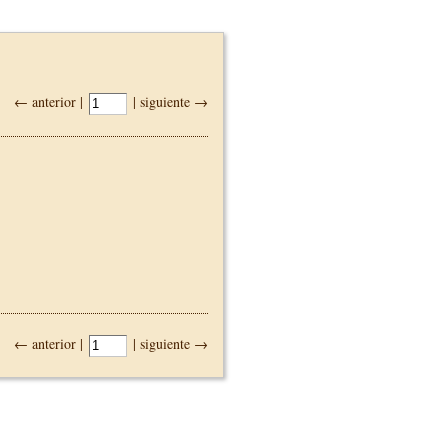
← anterior |
| siguiente →
← anterior |
| siguiente →