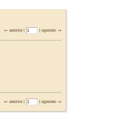
← anterior |
| siguiente →
← anterior |
| siguiente →