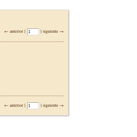
← anterior |
| siguiente →
← anterior |
| siguiente →