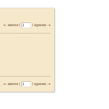
← anterior |
| siguiente →
← anterior |
| siguiente →