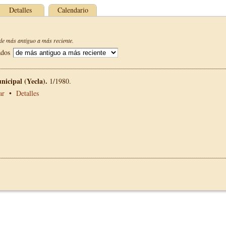
Detalles
Calendario
e más antiguo a más reciente.
ados
nicipal (Yecla).
1/1980.
ar
•
Detalles