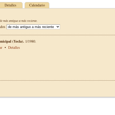
Detalles
Calendario
e más antiguo a más reciente.
ados
nicipal (Yecla).
1/1980.
ar
•
Detalles