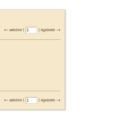
← anterior |
| siguiente →
← anterior |
| siguiente →