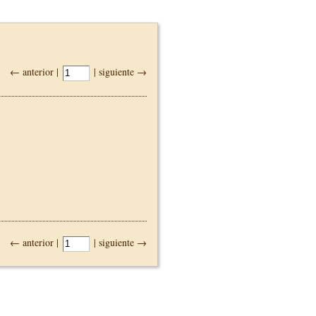
← anterior |
| siguiente →
← anterior |
| siguiente →