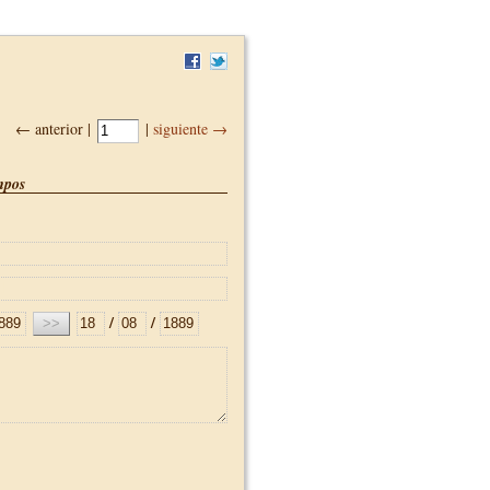
← anterior |
|
siguiente →
pos
/
/