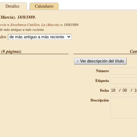
Detalles
Calendario
(Murcia). 18/8/1889.
rcia
>
Enseñanza Católica, La (Murcia)
>
18/8/1889
.
e más antiguo a más reciente.
ados
 (8 páginas)
Cam
Número
Etiqueta
/
/
Fecha
Descripción