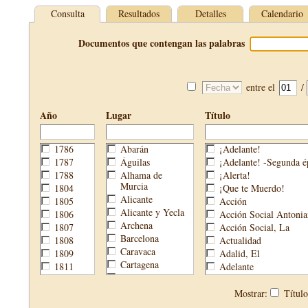
Consulta
Resultados
Detalles
Calendario
Documentos que contengan las palabras
entre el
/
Año
Lugar
Título
1786
Abarán
¡Adelante!
1787
Águilas
¡Adelante! -Segunda é
1788
Alhama de
¡Alerta!
Murcia
1804
¡Que te Muerdo!
Alicante
1805
Acción
Alicante y Yecla
1806
Acción Social Antonia
Archena
1807
Acción Social, La
Barcelona
1808
Actualidad
Caravaca
1809
Adalid, El
Cartagena
1811
Adelante
Cehegín
1813
Aguijón, El
Cieza
1814
Águilas
Mostrar:
Títul
Fortuna
1820
Águilas Nueva