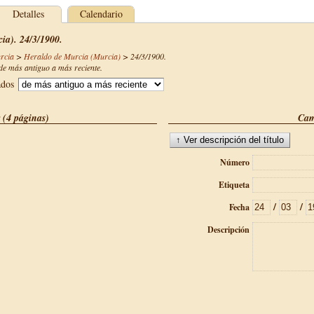
Detalles
Calendario
ia). 24/3/1900.
rcia
>
Heraldo de Murcia (Murcia)
>
24/3/1900
.
e más antiguo a más reciente.
ados
 (4 páginas)
Cam
Número
Etiqueta
/
/
Fecha
Descripción