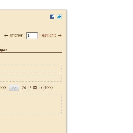
← anterior |
|
siguiente →
pos
/
/