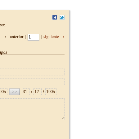
1905
.
← anterior |
|
siguiente →
pos
/
/