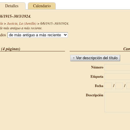
Detalles
Calendario
6/6/1915–30/3/1924.
la
>
Justicia, La (Jumilla)
>
6/6/1915–30/3/1924
.
e más antiguo a más reciente.
ados
 (4 páginas)
Cam
Número
Etiqueta
/
/
Fecha
Descripción