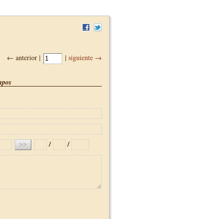
← anterior |
|
siguiente →
pos
/
/