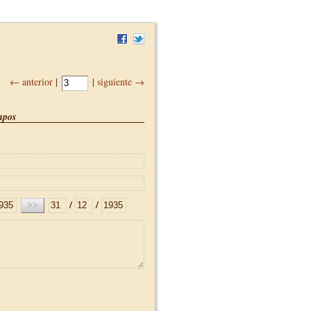
← anterior
|
|
siguiente →
pos
/
/