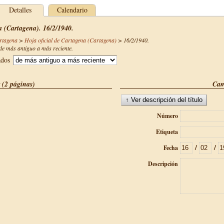
Detalles
Calendario
a (Cartagena). 16/2/1940.
rtagena
>
Hoja oficial de Cartagena (Cartagena)
>
16/2/1940
.
e más antiguo a más reciente.
ados
 (2 páginas)
Cam
Número
Etiqueta
/
/
Fecha
Descripción