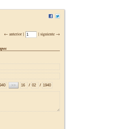
← anterior |
| siguiente →
pos
/
/