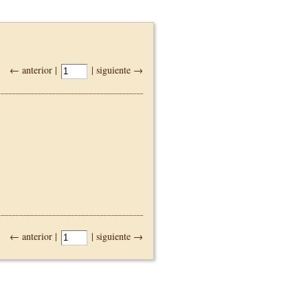
← anterior |
| siguiente →
← anterior |
| siguiente →