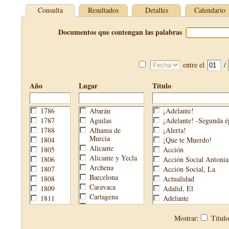
Consulta
Resultados
Detalles
Calendario
Documentos que contengan las palabras
entre el
/
Año
Lugar
Título
1786
Abarán
¡Adelante!
1787
Águilas
¡Adelante! -Segunda é
1788
Alhama de
¡Alerta!
Murcia
1804
¡Que te Muerdo!
Alicante
1805
Acción
Alicante y Yecla
1806
Acción Social Antonia
Archena
1807
Acción Social, La
Barcelona
1808
Actualidad
Caravaca
1809
Adalid, El
Cartagena
1811
Adelante
Cehegín
1813
Aguijón, El
Cieza
1814
Águilas
Mostrar:
Títul
Fortuna
1820
Águilas Nueva