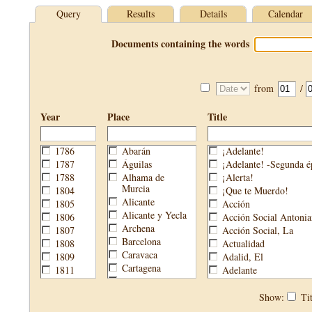
Query
Results
Details
Calendar
Documents containing the words
from
/
Year
Place
Title
1786
Abarán
¡Adelante!
1787
Águilas
¡Adelante! -Segunda é
1788
Alhama de
¡Alerta!
Murcia
1804
¡Que te Muerdo!
Alicante
1805
Acción
Alicante y Yecla
1806
Acción Social Antonia
Archena
1807
Acción Social, La
Barcelona
1808
Actualidad
Caravaca
1809
Adalid, El
Cartagena
1811
Adelante
Cehegín
1813
Aguijón, El
Cieza
1814
Águilas
Show:
Tit
Fortuna
1820
Águilas Nueva