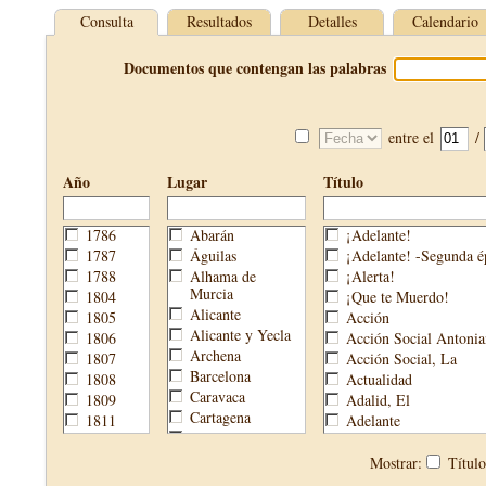
Consulta
Resultados
Detalles
Calendario
Documentos que contengan las palabras
entre el
/
Año
Lugar
Título
1786
Abarán
¡Adelante!
1787
Águilas
¡Adelante! -Segunda é
1788
Alhama de
¡Alerta!
Murcia
1804
¡Que te Muerdo!
Alicante
1805
Acción
Alicante y Yecla
1806
Acción Social Antonia
Archena
1807
Acción Social, La
Barcelona
1808
Actualidad
Caravaca
1809
Adalid, El
Cartagena
1811
Adelante
Cehegín
1813
Aguijón, El
Cieza
1814
Águilas
Mostrar:
Títul
Fortuna
1820
Águilas Nueva