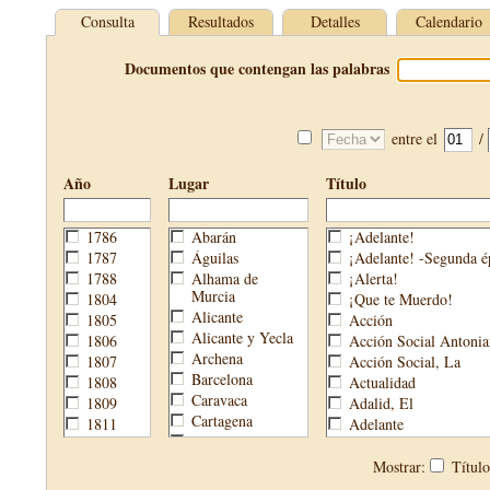
Consulta
Resultados
Detalles
Calendario
Documentos que contengan las palabras
entre el
/
Año
Lugar
Título
1786
Abarán
¡Adelante!
1787
Águilas
¡Adelante! -Segunda é
1788
Alhama de
¡Alerta!
Murcia
1804
¡Que te Muerdo!
Alicante
1805
Acción
Alicante y Yecla
1806
Acción Social Antonia
Archena
1807
Acción Social, La
Barcelona
1808
Actualidad
Caravaca
1809
Adalid, El
Cartagena
1811
Adelante
Cehegín
1813
Aguijón, El
Cieza
1814
Águilas
Mostrar:
Títul
Fortuna
1820
Águilas Nueva