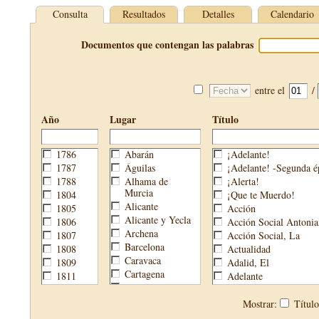
Consulta
Resultados
Detalles
Calendario
Documentos que contengan las palabras
entre el
/
Año
Lugar
Título
1786
Abarán
¡Adelante!
1787
Águilas
¡Adelante! -Segunda é
1788
Alhama de
¡Alerta!
Murcia
1804
¡Que te Muerdo!
Alicante
1805
Acción
Alicante y Yecla
1806
Acción Social Antonia
Archena
1807
Acción Social, La
Barcelona
1808
Actualidad
Caravaca
1809
Adalid, El
Cartagena
1811
Adelante
Cehegín
1813
Aguijón, El
Cieza
1814
Águilas
Mostrar:
Títul
Fortuna
1820
Águilas Nueva