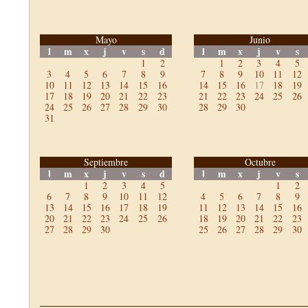
Mayo
Junio
l
m
x
j
v
s
d
l
m
x
j
v
s
1
2
1
2
3
4
5
3
4
5
6
7
8
9
7
8
9
10
11
12
10
11
12
13
14
15
16
14
15
16
17
18
19
17
18
19
20
21
22
23
21
22
23
24
25
26
24
25
26
27
28
29
30
28
29
30
31
Septiembre
Octubre
l
m
x
j
v
s
d
l
m
x
j
v
s
1
2
3
4
5
1
2
6
7
8
9
10
11
12
4
5
6
7
8
9
13
14
15
16
17
18
19
11
12
13
14
15
16
20
21
22
23
24
25
26
18
19
20
21
22
23
27
28
29
30
25
26
27
28
29
30