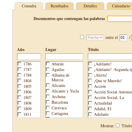
Consulta
Resultados
Detalles
Calendario
Documentos que contengan las palabras
entre el
/
Año
Lugar
Título
1786
Abarán
¡Adelante!
1787
Águilas
¡Adelante! -Segunda é
1788
Alhama de
¡Alerta!
Murcia
1804
¡Que te Muerdo!
Alicante
1805
Acción
Alicante y Yecla
1806
Acción Social Antonia
Archena
1807
Acción Social, La
Barcelona
1808
Actualidad
Caravaca
1809
Adalid, El
Cartagena
1811
Adelante
Cehegín
1813
Aguijón, El
Cieza
1814
Águilas
Mostrar:
Títul
Fortuna
1820
Águilas Nueva