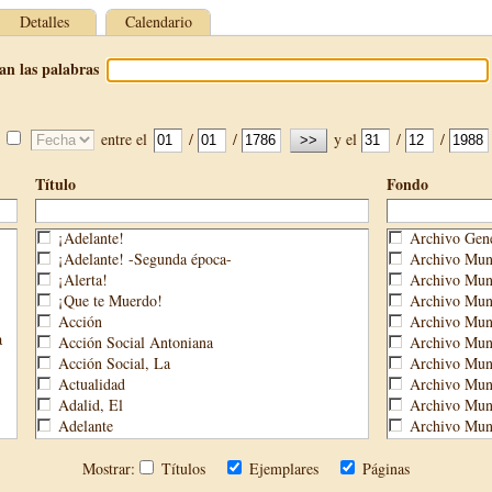
Detalles
Calendario
an las palabras
entre el
/
/
y el
/
/
Título
Fondo
¡Adelante!
Archivo Gene
¡Adelante! -Segunda época-
Archivo Muni
¡Alerta!
Archivo Muni
¡Que te Muerdo!
Archivo Muni
Acción
Archivo Muni
a
Acción Social Antoniana
Archivo Muni
Acción Social, La
Archivo Mun
Actualidad
Archivo Muni
Adalid, El
Archivo Muni
Adelante
Archivo Muni
Aguijón, El
Archivo Muni
Águilas
Biblioteca M
Mostrar:
Títulos
Ejemplares
Páginas
Águilas Nueva
Biblioteca P