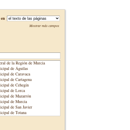
en
Mostrar más campos
ral de la Región de Murcia
cipal de Águilas
cipal de Caravaca
cipal de Cartagena
cipal de Cehegín
cipal de Lorca
icipal de Mazarrón
cipal de Murcia
cipal de San Javier
cipal de Totana
cipal de Yecla
unicipal de Alhama de Murcia
adre Salmerón de Cieza