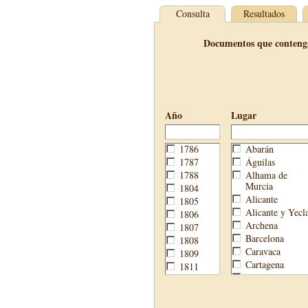
Consulta
Resultados
Documentos que conteng
Año
Lugar
1786
Abarán
1787
Águilas
1788
Alhama de
Murcia
1804
Alicante
1805
Alicante y Yecl
1806
Archena
1807
Barcelona
1808
Caravaca
1809
Cartagena
1811
Cehegín
1813
Cieza
1814
Fortuna
1820