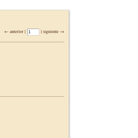
← anterior |
| siguiente →