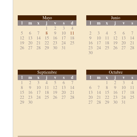
Mayo
Junio
l
m
x
j
v
s
d
l
m
x
j
v
s
1
2
3
4
5
6
7
8
9
10
11
2
3
4
5
6
7
12
13
14
15
16
17
18
9
10
11
12
13
14
19
20
21
22
23
24
25
16
17
18
19
20
21
26
27
28
29
30
31
23
24
25
26
27
28
30
Septiembre
Octubre
l
m
x
j
v
s
d
l
m
x
j
v
s
1
2
3
4
5
6
7
1
2
3
4
8
9
10
11
12
13
14
6
7
8
9
10
11
15
16
17
18
19
20
21
13
14
15
16
17
18
22
23
24
25
26
27
28
20
21
22
23
24
25
29
30
27
28
29
30
31