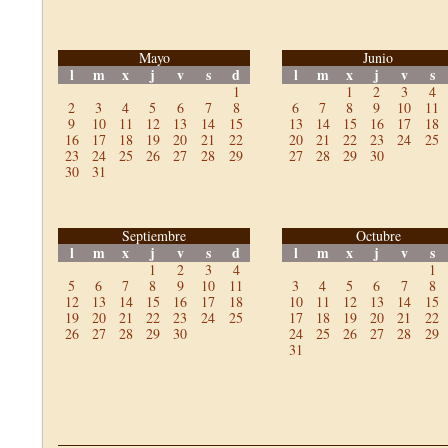
Mayo
Junio
l
m
x
j
v
s
d
l
m
x
j
v
s
1
1
2
3
4
2
3
4
5
6
7
8
6
7
8
9
10
11
9
10
11
12
13
14
15
13
14
15
16
17
18
16
17
18
19
20
21
22
20
21
22
23
24
25
23
24
25
26
27
28
29
27
28
29
30
30
31
Septiembre
Octubre
l
m
x
j
v
s
d
l
m
x
j
v
s
1
2
3
4
1
5
6
7
8
9
10
11
3
4
5
6
7
8
12
13
14
15
16
17
18
10
11
12
13
14
15
19
20
21
22
23
24
25
17
18
19
20
21
22
26
27
28
29
30
24
25
26
27
28
29
31