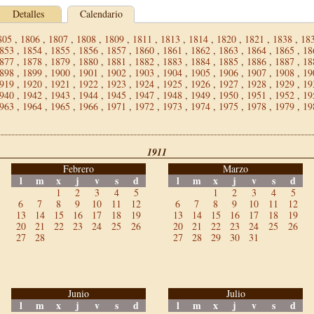
Detalles
Calendario
805
,
1806
,
1807
,
1808
,
1809
,
1811
,
1813
,
1814
,
1820
,
1821
,
1838
,
18
853
,
1854
,
1855
,
1856
,
1857
,
1860
,
1861
,
1862
,
1863
,
1864
,
1865
,
18
877
,
1878
,
1879
,
1880
,
1881
,
1882
,
1883
,
1884
,
1885
,
1886
,
1887
,
18
898
,
1899
,
1900
,
1901
,
1902
,
1903
,
1904
,
1905
,
1906
,
1907
,
1908
,
19
919
,
1920
,
1921
,
1922
,
1923
,
1924
,
1925
,
1926
,
1927
,
1928
,
1929
,
19
940
,
1942
,
1943
,
1944
,
1945
,
1947
,
1948
,
1949
,
1950
,
1951
,
1952
,
19
963
,
1964
,
1965
,
1966
,
1971
,
1972
,
1973
,
1974
,
1975
,
1978
,
1979
,
19
1911
Febrero
Marzo
l
m
x
j
v
s
d
l
m
x
j
v
s
d
1
2
3
4
5
1
2
3
4
5
6
7
8
9
10
11
12
6
7
8
9
10
11
12
13
14
15
16
17
18
19
13
14
15
16
17
18
19
20
21
22
23
24
25
26
20
21
22
23
24
25
26
27
28
27
28
29
30
31
Junio
Julio
l
m
x
j
v
s
d
l
m
x
j
v
s
d