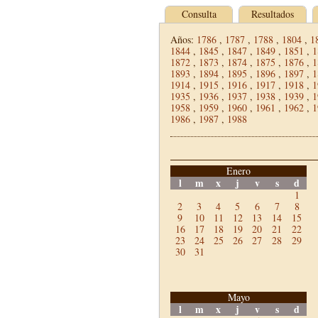
Consulta
Resultados
Años:
1786
,
1787
,
1788
,
1804
,
1
1844
,
1845
,
1847
,
1849
,
1851
,
1
1872
,
1873
,
1874
,
1875
,
1876
,
1
1893
,
1894
,
1895
,
1896
,
1897
,
1
1914
,
1915
,
1916
,
1917
,
1918
,
1
1935
,
1936
,
1937
,
1938
,
1939
,
1
1958
,
1959
,
1960
,
1961
,
1962
,
1
1986
,
1987
,
1988
Enero
l
m
x
j
v
s
d
1
2
3
4
5
6
7
8
9
10
11
12
13
14
15
16
17
18
19
20
21
22
23
24
25
26
27
28
29
30
31
Mayo
l
m
x
j
v
s
d