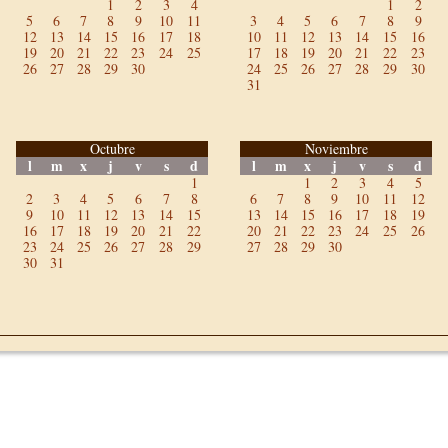
1
2
3
4
1
2
5
6
7
8
9
10
11
3
4
5
6
7
8
9
12
13
14
15
16
17
18
10
11
12
13
14
15
16
19
20
21
22
23
24
25
17
18
19
20
21
22
23
26
27
28
29
30
24
25
26
27
28
29
30
31
Octubre
Noviembre
l
m
x
j
v
s
d
l
m
x
j
v
s
d
1
1
2
3
4
5
2
3
4
5
6
7
8
6
7
8
9
10
11
12
9
10
11
12
13
14
15
13
14
15
16
17
18
19
16
17
18
19
20
21
22
20
21
22
23
24
25
26
23
24
25
26
27
28
29
27
28
29
30
30
31