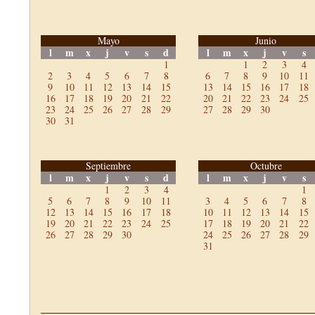
Mayo
Junio
l
m
x
j
v
s
d
l
m
x
j
v
s
1
1
2
3
4
2
3
4
5
6
7
8
6
7
8
9
10
11
9
10
11
12
13
14
15
13
14
15
16
17
18
16
17
18
19
20
21
22
20
21
22
23
24
25
23
24
25
26
27
28
29
27
28
29
30
30
31
Septiembre
Octubre
l
m
x
j
v
s
d
l
m
x
j
v
s
1
2
3
4
1
5
6
7
8
9
10
11
3
4
5
6
7
8
12
13
14
15
16
17
18
10
11
12
13
14
15
19
20
21
22
23
24
25
17
18
19
20
21
22
26
27
28
29
30
24
25
26
27
28
29
31