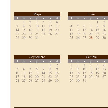
Mayo
Junio
l
m
x
j
v
s
d
l
m
x
j
v
s
1
2
3
4
5
6
1
2
7
8
9
10
11
12
13
4
5
6
7
8
9
14
15
16
17
18
19
20
11
12
13
14
15
16
21
22
23
24
25
26
27
18
19
20
21
22
23
28
29
30
31
25
26
27
28
29
30
Septiembre
Octubre
l
m
x
j
v
s
d
l
m
x
j
v
s
1
2
1
2
3
4
5
6
3
4
5
6
7
8
9
8
9
10
11
12
13
10
11
12
13
14
15
16
15
16
17
18
19
20
17
18
19
20
21
22
23
22
23
24
25
26
27
24
25
26
27
28
29
30
29
30
31