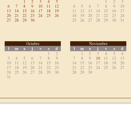
1
2
3
4
5
1
2
3
6
7
8
9
10
11
12
4
5
6
7
8
9
10
13
14
15
16
17
18
19
11
12
13
14
15
16
17
20
21
22
23
24
25
26
18
19
20
21
22
23
24
27
28
29
30
25
26
27
28
29
30
31
Octubre
Noviembre
l
m
x
j
v
s
d
l
m
x
j
v
s
d
1
2
1
2
3
4
5
6
3
4
5
6
7
8
9
7
8
9
10
11
12
13
10
11
12
13
14
15
16
14
15
16
17
18
19
20
17
18
19
20
21
22
23
21
22
23
24
25
26
27
24
25
26
27
28
29
30
28
29
30
31