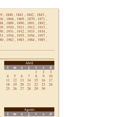
39
,
1840
,
1841
,
1842
,
1843
,
66
,
1868
,
1869
,
1870
,
1871
,
88
,
1889
,
1890
,
1891
,
1892
,
09
,
1910
,
1911
,
1912
,
1913
,
30
,
1931
,
1932
,
1933
,
1934
,
53
,
1954
,
1955
,
1956
,
1957
,
80
,
1982
,
1983
,
1984
,
1985
,
Abril
l
m
x
j
v
s
d
1
2
3
4
5
6
7
8
9
10
11
12
13
14
15
16
17
18
19
20
21
22
23
24
25
26
27
28
29
30
Agosto
l
m
x
j
v
s
d