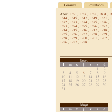
Consulta
Resultados
Años:
1786
,
1787
,
1788
,
1804
,
1
1844
,
1845
,
1847
,
1849
,
1851
,
1
1872
,
1873
,
1874
,
1875
,
1876
,
1
1893
,
1894
,
1895
,
1896
,
1897
,
1
1914
,
1915
,
1916
,
1917
,
1918
,
1
1935
,
1936
,
1937
,
1938
,
1939
,
1
1958
,
1959
,
1960
,
1961
,
1962
,
1
1986
,
1987
,
1988
Enero
l
m
x
j
v
s
d
1
2
3
4
5
6
7
8
9
10
11
12
13
14
15
16
17
18
19
20
21
22
23
24
25
26
27
28
29
30
31
Mayo
l
m
x
j
v
s
d