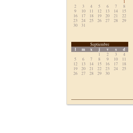
1
2
3
4
5
6
7
8
9
10
11
12
13
14
15
16
17
18
19
20
21
22
23
24
25
26
27
28
29
30
31
Septiembre
l
m
x
j
v
s
d
1
2
3
4
5
6
7
8
9
10
11
12
13
14
15
16
17
18
19
20
21
22
23
24
25
26
27
28
29
30