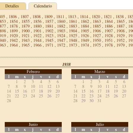
Detalles
Calendario
805
,
1806
,
1807
,
1808
,
1809
,
1811
,
1813
,
1814
,
1820
,
1821
,
1838
,
18
853
,
1854
,
1855
,
1856
,
1857
,
1860
,
1861
,
1862
,
1863
,
1864
,
1865
,
18
877
,
1878
,
1879
,
1880
,
1881
,
1882
,
1883
,
1884
,
1885
,
1886
,
1887
,
18
898
,
1899
,
1900
,
1901
,
1902
,
1903
,
1904
,
1905
,
1906
,
1907
,
1908
,
19
919
,
1920
,
1921
,
1922
,
1923
,
1924
,
1925
,
1926
,
1927
,
1928
,
1929
,
19
940
,
1942
,
1943
,
1944
,
1945
,
1947
,
1948
,
1949
,
1950
,
1951
,
1952
,
19
963
,
1964
,
1965
,
1966
,
1971
,
1972
,
1973
,
1974
,
1975
,
1978
,
1979
,
19
1938
Febrero
Marzo
l
m
x
j
v
s
d
l
m
x
j
v
s
d
1
2
3
4
5
6
1
2
3
4
5
6
7
8
9
10
11
12
13
7
8
9
10
11
12
13
14
15
16
17
18
19
20
14
15
16
17
18
19
20
21
22
23
24
25
26
27
21
22
23
24
25
26
27
28
28
29
30
31
Junio
Julio
l
m
x
j
v
s
d
l
m
x
j
v
s
d