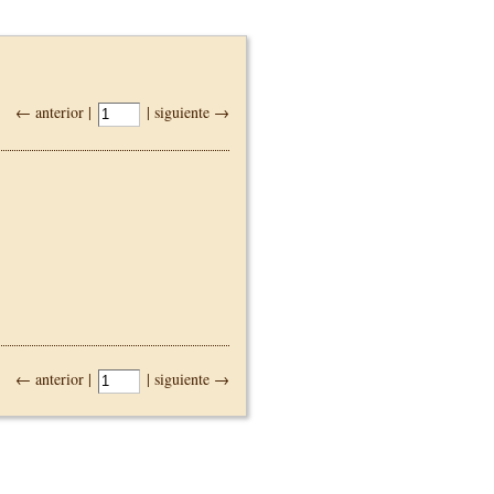
← anterior |
| siguiente →
← anterior |
| siguiente →