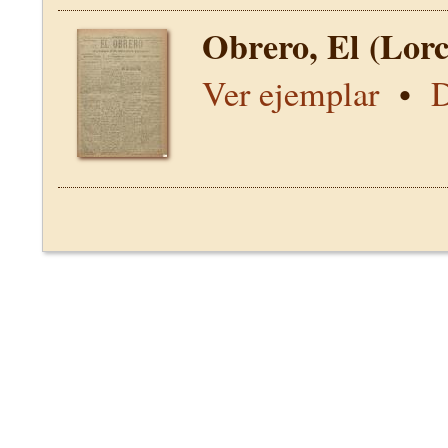
Obrero, El (Lor
Ver ejemplar
•
D