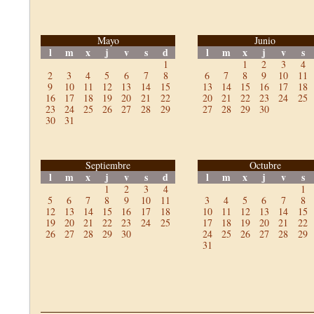
Mayo
Junio
l
m
x
j
v
s
d
l
m
x
j
v
s
1
1
2
3
4
2
3
4
5
6
7
8
6
7
8
9
10
11
9
10
11
12
13
14
15
13
14
15
16
17
18
16
17
18
19
20
21
22
20
21
22
23
24
25
23
24
25
26
27
28
29
27
28
29
30
30
31
Septiembre
Octubre
l
m
x
j
v
s
d
l
m
x
j
v
s
1
2
3
4
1
5
6
7
8
9
10
11
3
4
5
6
7
8
12
13
14
15
16
17
18
10
11
12
13
14
15
19
20
21
22
23
24
25
17
18
19
20
21
22
26
27
28
29
30
24
25
26
27
28
29
31