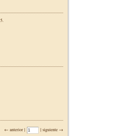
5.
← anterior |
| siguiente →