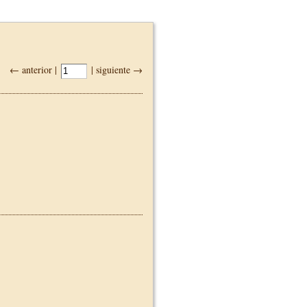
← anterior |
| siguiente →