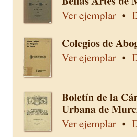
Bellas Artes de 
Ver ejemplar
•
D
Colegios de Abo
Ver ejemplar
•
D
Boletín de la Cá
Urbana de Murci
Ver ejemplar
•
D